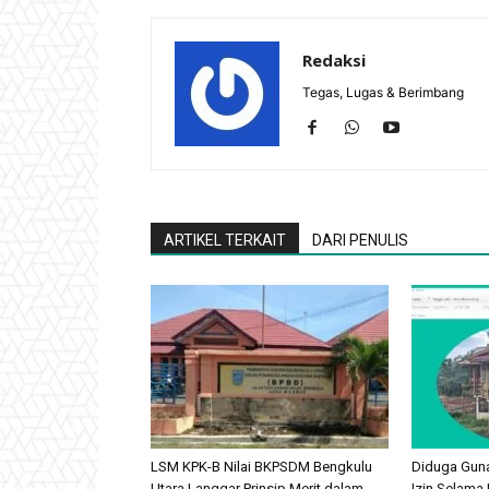
Redaksi
Tegas, Lugas & Berimbang
ARTIKEL TERKAIT
DARI PENULIS
LSM KPK-B Nilai BKPSDM Bengkulu
Diduga Gun
Utara Langgar Prinsip Merit dalam
Izin Selama 