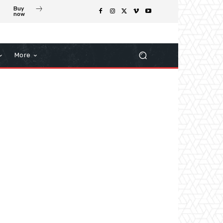
Buy
now
More