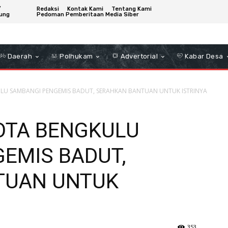
/
Redaksi
Kontak Kami
Tentang Kami
ung
Pedoman Pemberitaan Media Siber
Daerah
Polhukam
Advertorial
Kabar Desa
ULU SAMBANGI PENGEMIS BADUT, SERAHKAN BANTUAN UNTUK ISTRINYA
KOTA BENGKULU
EMIS BADUT,
TUAN UNTUK
353