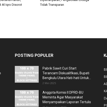
 Al Iqro Disorot
Tidak Transparan
POSTING POPULER
K
Pabrik Sawit Curi Start
B
p
Terancam Diskualifikasi, Bupati
B
Bengkulu Utara Hati-hati Untuk...
2 Mei 2025
A
K
Anggota Komisi II DPRD-BU
Meminta Agar Masyarakat
D
Menyampaikan Laporan Tertulis
P