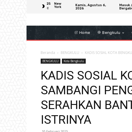
25
New
Kamis, Agustus 6,
Masuk 
York
2026
Bergab
C
Home
Bengkulu
Beranda
BENGKULU
KADIS SOSIAL KOTA BENGK
BENGKULU
Kota Bengkulu
KADIS SOSIAL 
SAMBANGI PENG
SERAHKAN BAN
ISTRINYA
10 Februari 2025