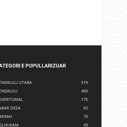
ATEGORI E POPULLARIZUAR
ENGKULU UTARA
519
ENGKULU
400
DVERTORIAL
175
ABAR DESA
92
AERAH
73
OLHUKAM
43