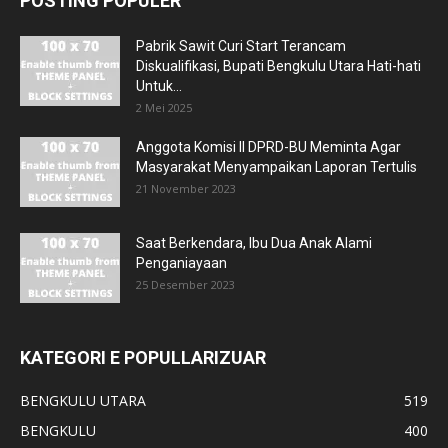
POSTING POPULER
Pabrik Sawit Curi Start Terancam
Diskualifikasi, Bupati Bengkulu Utara Hati-hati
Untuk...
2 Mei 2025
Anggota Komisi II DPRD-BU Meminta Agar
Masyarakat Menyampaikan Laporan Tertulis
21 November 2023
Saat Berkendara, Ibu Dua Anak Alami
Penganiayaan
25 Desember 2023
KATEGORI E POPULLARIZUAR
BENGKULU UTARA
519
BENGKULU
400