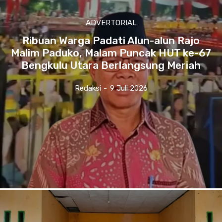
ADVERTORIAL
Ribuan Warga Padati Alun-alun Rajo
Malim Paduko, Malam Puncak HUT ke-67
Bengkulu Utara Berlangsung Meriah
Redaksi
-
9 Juli 2026