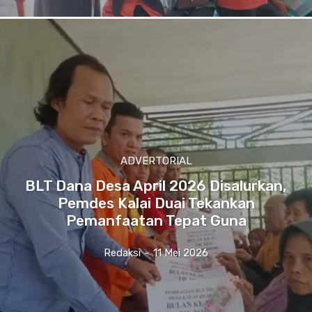
ADVERTORIAL
BLT Dana Desa April 2026 Disalurkan,
Pemdes Kalai Duai Tekankan
Pemanfaatan Tepat Guna
Redaksi
-
11 Mei 2026