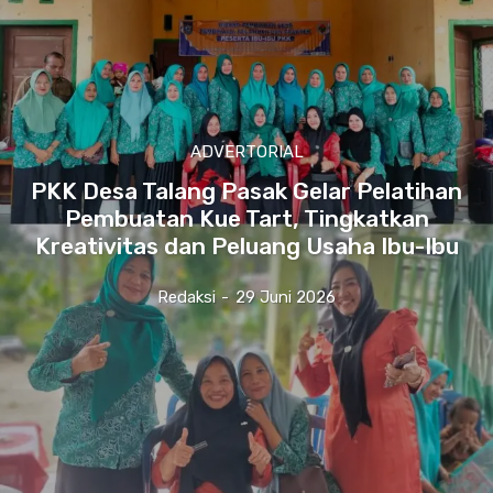
ADVERTORIAL
PKK Desa Talang Pasak Gelar Pelatihan
Pembuatan Kue Tart, Tingkatkan
Kreativitas dan Peluang Usaha Ibu-Ibu
Redaksi
-
29 Juni 2026