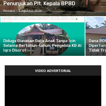
Penunjukan Plt. Kepala BPBD
Redaksi
-
5 Agustus 2026
Diduga Gunakan Data Anak Tanpa Izin
Dana BO
Selama Bertahun-tahun, Pengelola KB Al
Dipertan
Iqro Disorot
Tidak Tr
VIDEO ADVERTORIAL