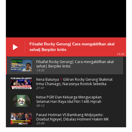
Filsafat Rocky Gerung| Cara mengaktifkan akal
sehat| Berpikir kritis
13:32
Filsafat Rocky Gerung| Cara mengaktifkan akal
sehat| Berpikir kritis
13:32
Kena Batunya
Giliran Rocky Gerung Skakmat
Irma Chaniago, Narasinya Rontok Seketika
21:41
Ketua PGRI Dan Keluarga Mengucapkan
Selamat Hari Raya Idul Fitri 1445 Hijriah
00:12
Panas! Hotman VS Bambang Widjojanto:
Disebut Ngeyel, Dibalas Hotmen! Hakim MK
Sampai Ketawa
20:49