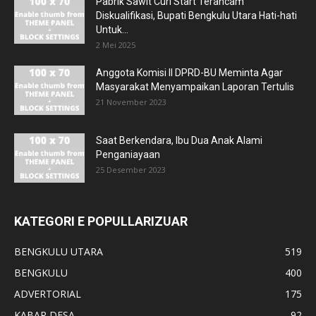
Pabrik Sawit Curi Start Terancam
Diskualifikasi, Bupati Bengkulu Utara Hati-hati
Untuk...
2 Mei 2025
Anggota Komisi II DPRD-BU Meminta Agar
Masyarakat Menyampaikan Laporan Tertulis
21 November 2023
Saat Berkendara, Ibu Dua Anak Alami
Penganiayaan
25 Desember 2023
KATEGORI E POPULLARIZUAR
BENGKULU UTARA
519
BENGKULU
400
ADVERTORIAL
175
KABAR DESA
92