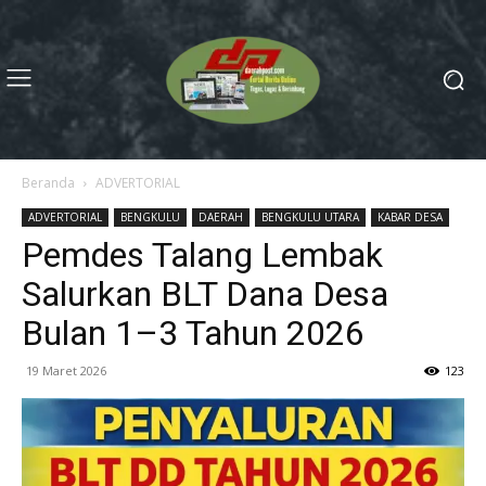
Beranda
ADVERTORIAL
ADVERTORIAL
BENGKULU
DAERAH
BENGKULU UTARA
KABAR DESA
Pemdes Talang Lembak
Salurkan BLT Dana Desa
Bulan 1–3 Tahun 2026
19 Maret 2026
123