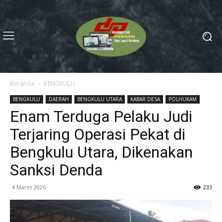
Beranda
BENGKULU
BENGKULU
DAERAH
BENGKULU UTARA
KABAR DESA
POLHUKAM
Enam Terduga Pelaku Judi
Terjaring Operasi Pekat di
Bengkulu Utara, Dikenakan
Sanksi Denda
4 Maret 2026
233