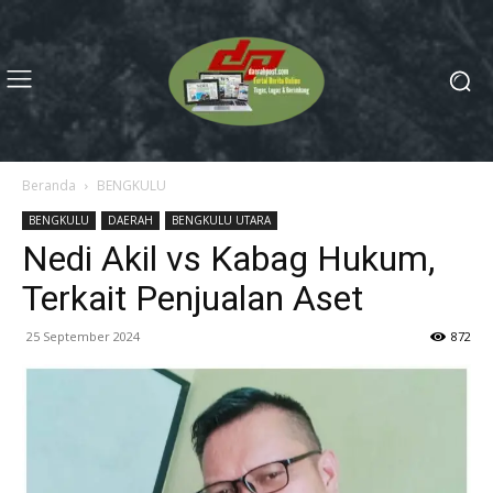
Beranda
BENGKULU
BENGKULU
DAERAH
BENGKULU UTARA
Nedi Akil vs Kabag Hukum,
Terkait Penjualan Aset
25 September 2024
872