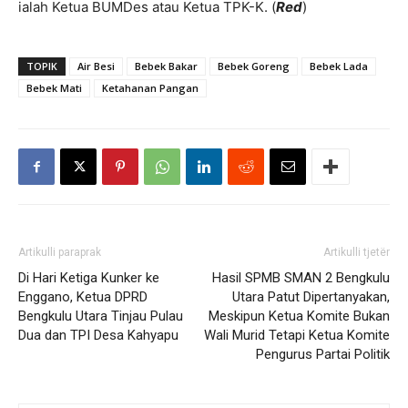
ialah Ketua BUMDes atau Ketua TPK-K. (
Red
)
TOPIK
Air Besi
Bebek Bakar
Bebek Goreng
Bebek Lada
Bebek Mati
Ketahanan Pangan
Artikulli paraprak
Artikulli tjetër
Di Hari Ketiga Kunker ke
Hasil SPMB SMAN 2 Bengkulu
Enggano, Ketua DPRD
Utara Patut Dipertanyakan,
Bengkulu Utara Tinjau Pulau
Meskipun Ketua Komite Bukan
Dua dan TPI Desa Kahyapu
Wali Murid Tetapi Ketua Komite
Pengurus Partai Politik