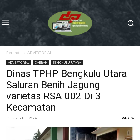
Beranda
ADVERTORIAL
ADVERTORIAL
DAERAH
BENGKULU UTARA
Dinas TPHP Bengkulu Utara
Saluran Benih Jagung
varietas RSA 002 Di 3
Kecamatan
6 Desember 2024
674