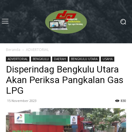
Beranda
ADVERTORIAL
ADVERTORIAL
BENGKULU
DAERAH
BENGKULU UTARA
USAHA
Disperindag Bengkulu Utara
Akan Periksa Pangkalan Gas
LPG
15 November 2023
830