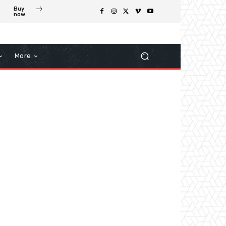
Buy
now
More