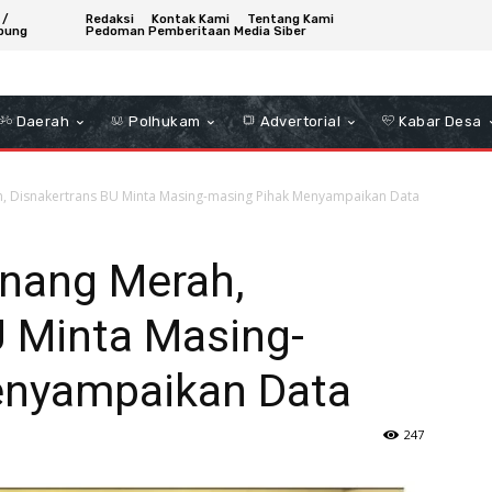
 /
Redaksi
Kontak Kami
Tentang Kami
bung
Pedoman Pemberitaan Media Siber
Daerah
Polhukam
Advertorial
Kabar Desa
, Disnakertrans BU Minta Masing-masing Pihak Menyampaikan Data
nang Merah,
U Minta Masing-
enyampaikan Data
247