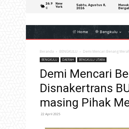
26.9
New
Sabtu, Agustus 8,
Masuk
York
2026
Berga
C
Home
Bengkulu
Beranda
BENGKULU
Demi Mencari Benang Merah
BENGKULU
DAERAH
BENGKULU UTARA
Demi Mencari Be
Disnakertrans B
masing Pihak M
22 April 2025