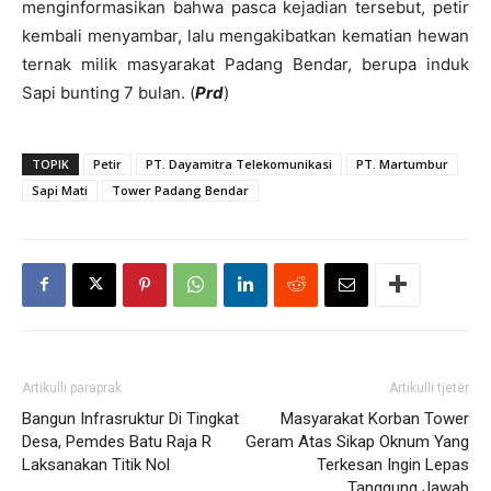
menginformasikan bahwa pasca kejadian tersebut, petir
kembali menyambar, lalu mengakibatkan kematian hewan
ternak milik masyarakat Padang Bendar, berupa induk
Sapi bunting 7 bulan. (
Prd
)
TOPIK
Petir
PT. Dayamitra Telekomunikasi
PT. Martumbur
Sapi Mati
Tower Padang Bendar
Artikulli paraprak
Artikulli tjetër
Bangun Infrasruktur Di Tingkat
Masyarakat Korban Tower
Desa, Pemdes Batu Raja R
Geram Atas Sikap Oknum Yang
Laksanakan Titik Nol
Terkesan Ingin Lepas
Tanggung Jawab