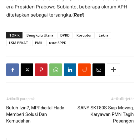
era Presiden Prabowo Subianto, beberapa oknum APH
ditetapkan sebagai tersangka.(
Red
)
TOPIK
Bengkulu Utara
DPRD
Koruptor
Lekra
LSM PEKAT
PMII
usut SPPD
Artikulli paraprak
Artikulli tjetër
Butuh Izin?, MPPdigital Hadir
SANY SKT80S Siap Moving,
Memberi Solusi Dan
Karyawan PMN Tagih
Kemudahan
Pesangon