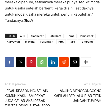
mereka dipenuhi, setidaknya mereka punya sedikit modal
untuk usaha setelah berhenti kerja di sini, setidaknya
untuk modal usaha mereka untuk penuhi kebutuhan.”
Tandasnya.(
Red
)
TOPIK
ADT
Alat Berat
Batu Bara
Demo
Jamsostek
Karyawan
Moving
Pesangon
PHK
PMN
Tambang
Artikulli paraprak
Artikulli tjetër
LEGAL REASONING; SELAIN
ANJING MENGGONGGONG
KOMUNIKASI, LSM PEKAT
KAFILAH BERLALU-BIAR TITIK
JUGA GELAR AKSI DESAK
JANGAN TUMPAH
TUNTAS PENGUSUTAN SPPD