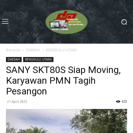
Beranda
DAERAH
BENGKULU UTARA
DAERAH
BENGKULU UTARA
SANY SKT80S Siap Moving,
Karyawan PMN Tagih
Pesangon
21 April 2025
672