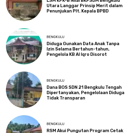
LSM KPK-B Nilai BKPSDM Bengkulu
Utara Langgar Prinsip Merit dalam
Penunjukan Plt. Kepala BPBD
BENGKULU
Diduga Gunakan Data Anak Tanpa
Izin Selama Bertahun-tahun,
Pengelola KB Al Iqro Disorot
BENGKULU
Dana BOS SDN 21 Bengkulu Tengah
Dipertanyakan, Pengelolaan Diduga
Tidak Transparan
BENGKULU
RSM Akui Pungutan Program Cetak