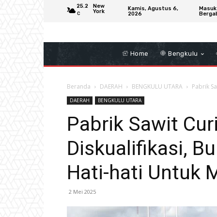
25.2
New
Kamis, Agustus 6,
Masuk
York
2026
Berga
C
Home
Bengkulu
Beranda
DAERAH
BENGKULU UTARA
Pabrik Sa
DAERAH
BENGKULU UTARA
Pabrik Sawit Cur
Diskualifikasi, B
Hati-hati Untuk
2 Mei 2025