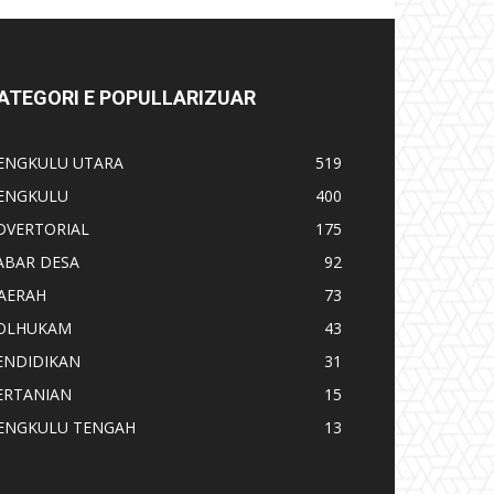
ATEGORI E POPULLARIZUAR
ENGKULU UTARA
519
ENGKULU
400
DVERTORIAL
175
ABAR DESA
92
AERAH
73
OLHUKAM
43
ENDIDIKAN
31
ERTANIAN
15
ENGKULU TENGAH
13