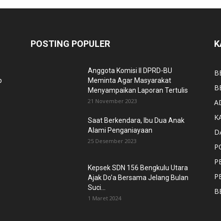
POSTING POPULER
K
Anggota Komisi II DPRD-BU
B
p
Meminta Agar Masyarakat
B
Menyampaikan Laporan Tertulis
21 November 2023
A
K
Saat Berkendara, Ibu Dua Anak
Alami Penganiayaan
D
25 Desember 2023
P
P
Kepsek SDN 156 Bengkulu Utara
P
Ajak Do’a Bersama Jelang Bulan
Suci...
B
1 Maret 2024