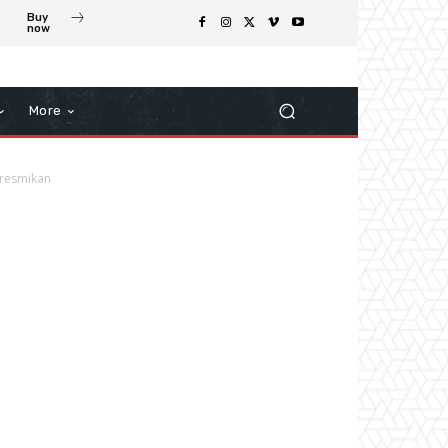
Buy
now
More
eresmikan