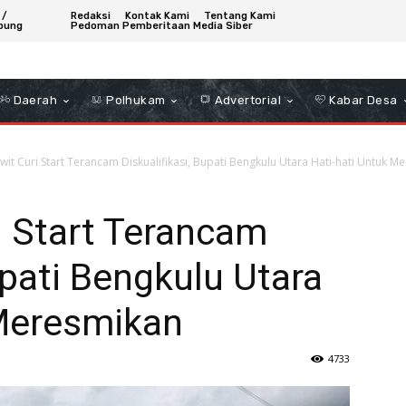
 /
Redaksi
Kontak Kami
Tentang Kami
bung
Pedoman Pemberitaan Media Siber
Daerah
Polhukam
Advertorial
Kabar Desa
wit Curi Start Terancam Diskualifikasi, Bupati Bengkulu Utara Hati-hati Untuk M
i Start Terancam
upati Bengkulu Utara
 Meresmikan
4733