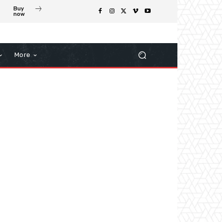
Buy
now
More