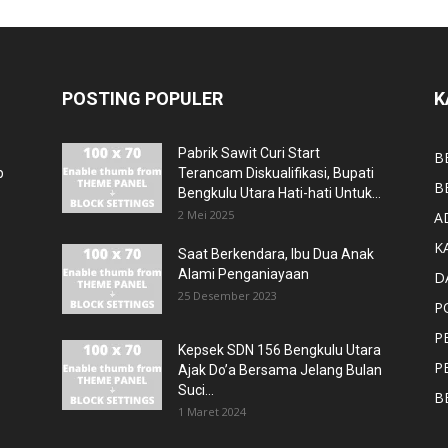
POSTING POPULER
K
Pabrik Sawit Curi Start
B
p
Terancam Diskualifikasi, Bupati
B
Bengkulu Utara Hati-hati Untuk...
2 Mei 2025
A
K
Saat Berkendara, Ibu Dua Anak
Alami Penganiayaan
D
25 Desember 2023
P
P
Kepsek SDN 156 Bengkulu Utara
P
Ajak Do’a Bersama Jelang Bulan
Suci...
B
1 Maret 2024