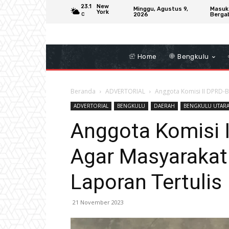
23.1
New
Minggu, Agustus 9,
Masuk
York
2026
Berga
C
Home
Bengkulu
Beranda
ADVERTORIAL
Anggota Komisi II DPRD-
ADVERTORIAL
BENGKULU
DAERAH
BENGKULU UTAR
Anggota Komisi 
Agar Masyaraka
Laporan Tertulis
21 November 2023