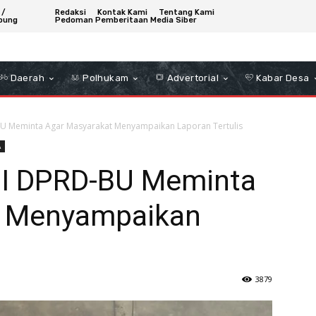
 /
Redaksi
Kontak Kami
Tentang Kami
bung
Pedoman Pemberitaan Media Siber
Daerah
Polhukam
Advertorial
Kabar Desa
BU Meminta Agar Masyarakat Menyampaikan Laporan Tertulis
A
II DPRD-BU Meminta
t Menyampaikan
3879