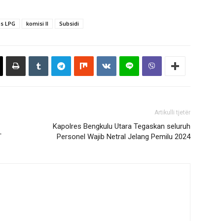
s LPG
komisi II
Subsidi
Artikulli tjetër
Kapolres Bengkulu Utara Tegaskan seluruh
T
Personel Wajib Netral Jelang Pemilu 2024