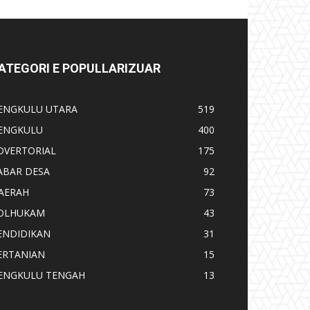
ATEGORI E POPULLARIZUAR
ENGKULU UTARA
519
ENGKULU
400
DVERTORIAL
175
ABAR DESA
92
AERAH
73
OLHUKAM
43
ENDIDIKAN
31
ERTANIAN
15
ENGKULU TENGAH
13