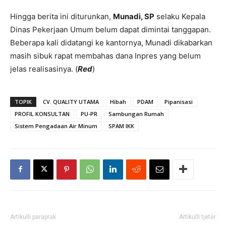
Hingga berita ini diturunkan,
Munadi, SP
selaku Kepala
Dinas Pekerjaan Umum belum dapat dimintai tanggapan.
Beberapa kali didatangi ke kantornya, Munadi dikabarkan
masih sibuk rapat membahas dana Inpres yang belum
jelas realisasinya. (
Red
)
TOPIK
CV. QUALITY UTAMA
Hibah
PDAM
Pipanisasi
PROFIL KONSULTAN
PU-PR
Sambungan Rumah
Sistem Pengadaan Air Minum
SPAM IKK
Artikulli paraprak
Artikulli tjetër