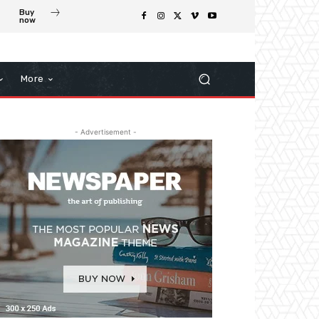
Buy
now
More
- Advertisement -