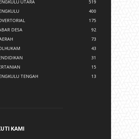
ENGKULU UTARA
519
ENGKULU
400
DVERTORIAL
175
ABAR DESA
92
AERAH
73
OLHUKAM
43
ENDIDIKAN
31
ERTANIAN
15
ENGKULU TENGAH
13
KUTI KAMI