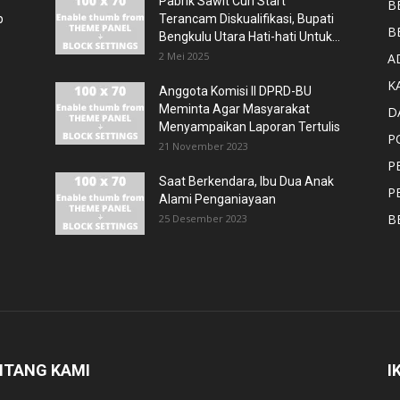
Pabrik Sawit Curi Start
B
p
Terancam Diskualifikasi, Bupati
B
Bengkulu Utara Hati-hati Untuk...
2 Mei 2025
A
K
Anggota Komisi II DPRD-BU
Meminta Agar Masyarakat
D
Menyampaikan Laporan Tertulis
P
21 November 2023
P
Saat Berkendara, Ibu Dua Anak
P
Alami Penganiayaan
B
25 Desember 2023
NTANG KAMI
I