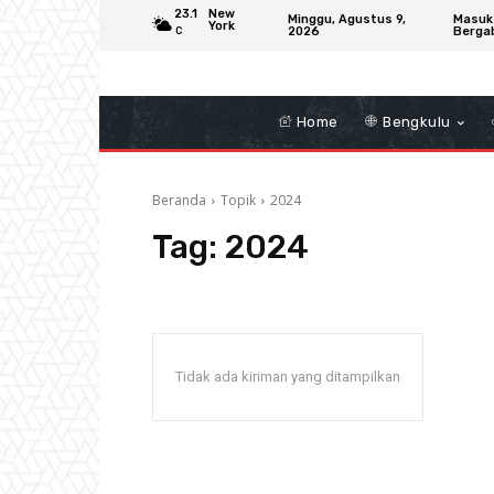
23.1
New
Minggu, Agustus 9,
Masuk
York
2026
Berga
C
Home
Bengkulu
Beranda
Topik
2024
Tag:
2024
Tidak ada kiriman yang ditampilkan