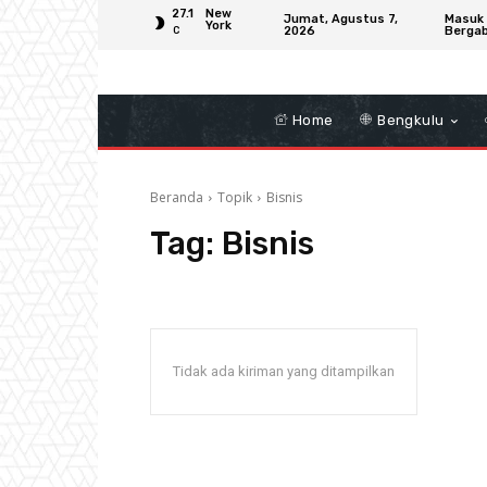
27.1
New
Jumat, Agustus 7,
Masuk 
York
2026
Berga
C
Home
Bengkulu
Beranda
Topik
Bisnis
Tag:
Bisnis
Tidak ada kiriman yang ditampilkan