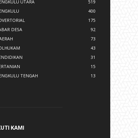
ENGKULU UTARA
519
ENGKULU
400
DVERTORIAL
175
ABAR DESA
92
AERAH
73
OLHUKAM
43
ENDIDIKAN
31
ERTANIAN
15
ENGKULU TENGAH
13
KUTI KAMI