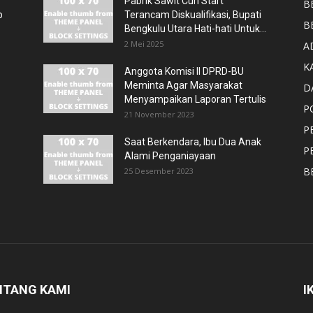
Pabrik Sawit Curi Start
B
p
Terancam Diskualifikasi, Bupati
B
Bengkulu Utara Hati-hati Untuk...
2 Mei 2025
A
K
Anggota Komisi II DPRD-BU
Meminta Agar Masyarakat
D
Menyampaikan Laporan Tertulis
P
21 November 2023
P
Saat Berkendara, Ibu Dua Anak
P
Alami Penganiayaan
B
25 Desember 2023
NTANG KAMI
I