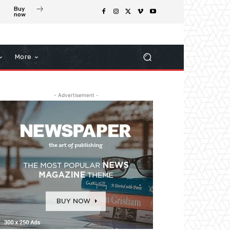
Buy
now
More
- Advertisement -