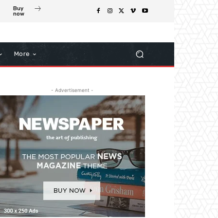
Buy
now
More
- Advertisement -