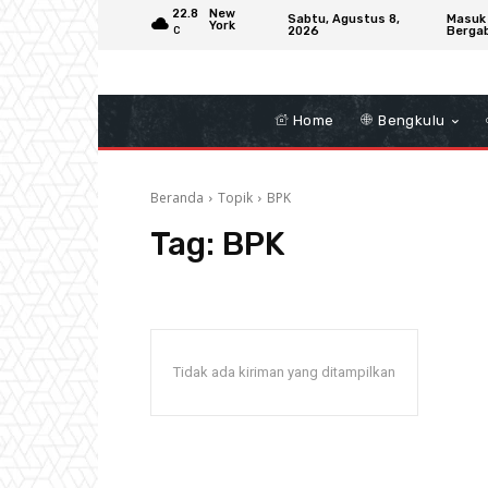
22.8
New
Sabtu, Agustus 8,
Masuk
York
2026
Berga
C
Home
Bengkulu
Beranda
Topik
BPK
Tag:
BPK
Tidak ada kiriman yang ditampilkan