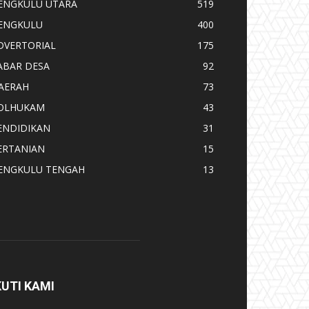
ENGKULU UTARA
519
ENGKULU
400
DVERTORIAL
175
ABAR DESA
92
AERAH
73
OLHUKAM
43
ENDIDIKAN
31
ERTANIAN
15
ENGKULU TENGAH
13
KUTI KAMI