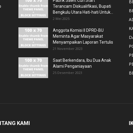
Pabrik Sawit Curi Start
B
p
Terancam Diskualifikasi, Bupati
B
Bengkulu Utara Hati-hati Untuk...
2 Mei 2025
A
K
Anggota Komisi II DPRD-BU
Meminta Agar Masyarakat
D
Menyampaikan Laporan Tertulis
P
21 November 2023
P
Saat Berkendara, Ibu Dua Anak
P
Alami Penganiayaan
B
25 Desember 2023
NTANG KAMI
I