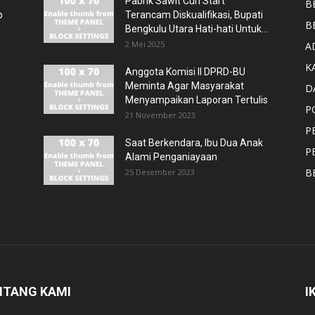
Pabrik Sawit Curi Start
B
p
Terancam Diskualifikasi, Bupati
B
Bengkulu Utara Hati-hati Untuk...
2 Mei 2025
A
K
Anggota Komisi II DPRD-BU
Meminta Agar Masyarakat
D
Menyampaikan Laporan Tertulis
P
21 November 2023
P
Saat Berkendara, Ibu Dua Anak
P
Alami Penganiayaan
B
25 Desember 2023
NTANG KAMI
I