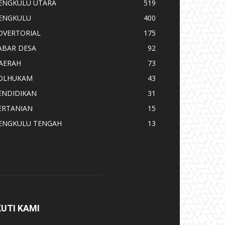
ENGKULU UTARA
519
ENGKULU
400
DVERTORIAL
175
ABAR DESA
92
AERAH
73
OLHUKAM
43
ENDIDIKAN
31
ERTANIAN
15
ENGKULU TENGAH
13
KUTI KAMI