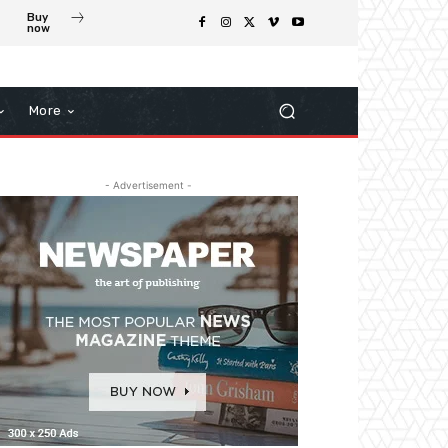
Buy
now
More
- Advertisement -