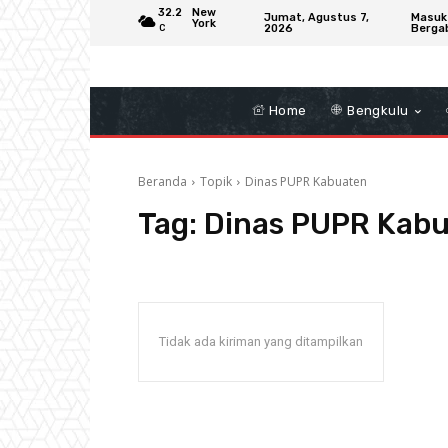
32.2
New
Jumat, Agustus 7,
Masuk
York
2026
Berga
C
Home
Bengkulu
Beranda
Topik
Dinas PUPR Kabuaten
Tag:
Dinas PUPR Kab
Tidak ada kiriman yang ditampilkan