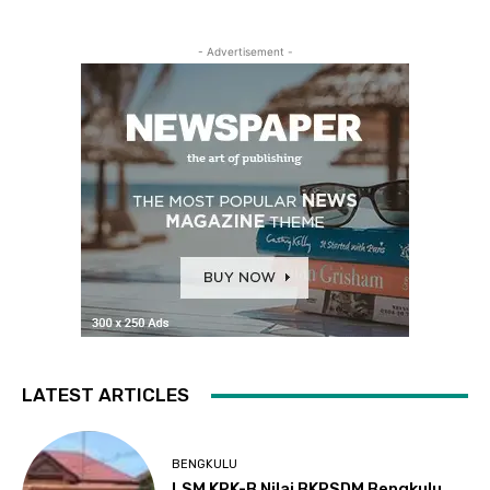
- Advertisement -
LATEST ARTICLES
BENGKULU
LSM KPK-B Nilai BKPSDM Bengkulu