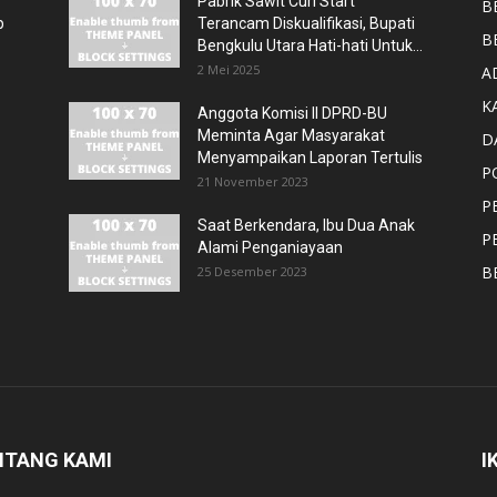
Pabrik Sawit Curi Start
B
p
Terancam Diskualifikasi, Bupati
B
Bengkulu Utara Hati-hati Untuk...
2 Mei 2025
A
K
Anggota Komisi II DPRD-BU
Meminta Agar Masyarakat
D
Menyampaikan Laporan Tertulis
P
21 November 2023
P
Saat Berkendara, Ibu Dua Anak
P
Alami Penganiayaan
B
25 Desember 2023
NTANG KAMI
I