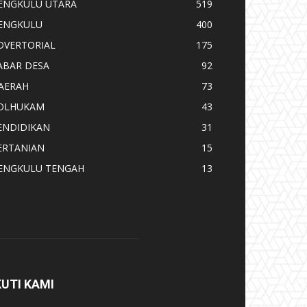
ENGKULU UTARA
519
ENGKULU
400
DVERTORIAL
175
ABAR DESA
92
AERAH
73
OLHUKAM
43
ENDIDIKAN
31
ERTANIAN
15
ENGKULU TENGAH
13
KUTI KAMI