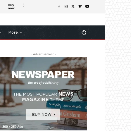
Buy
now
More
- Advertisement -