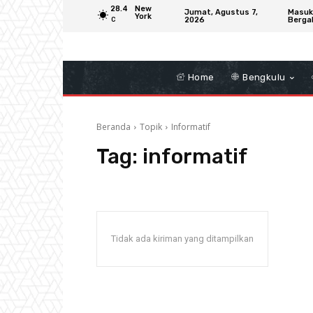
28.4
New
Jumat, Agustus 7,
Masuk
York
2026
Berga
C
Home
Bengkulu
Beranda
Topik
Informatif
Tag:
informatif
Tidak ada kiriman yang ditampilkan