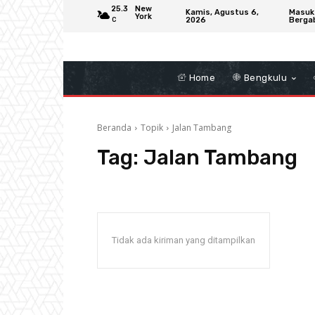
25.3
New
Kamis, Agustus 6,
Masuk
York
2026
Berga
C
Home
Bengkulu
Beranda
Topik
Jalan Tambang
Tag:
Jalan Tambang
Tidak ada kiriman yang ditampilkan