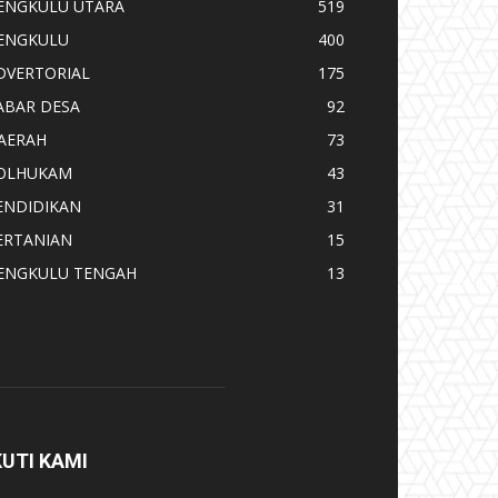
ENGKULU UTARA
519
ENGKULU
400
DVERTORIAL
175
ABAR DESA
92
AERAH
73
OLHUKAM
43
ENDIDIKAN
31
ERTANIAN
15
ENGKULU TENGAH
13
KUTI KAMI