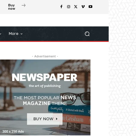
Buy
now
More
- Advertisement -