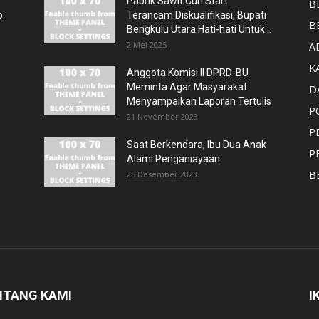
Pabrik Sawit Curi Start
B
p
Terancam Diskualifikasi, Bupati
B
Bengkulu Utara Hati-hati Untuk...
2 Mei 2025
A
K
Anggota Komisi II DPRD-BU
Meminta Agar Masyarakat
D
Menyampaikan Laporan Tertulis
P
21 November 2023
P
Saat Berkendara, Ibu Dua Anak
P
Alami Penganiayaan
B
25 Desember 2023
NTANG KAMI
I