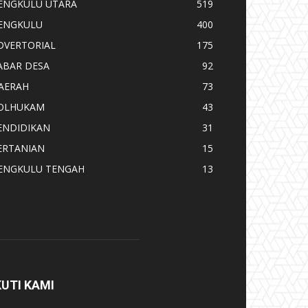
ENGKULU UTARA
519
ENGKULU
400
DVERTORIAL
175
ABAR DESA
92
AERAH
73
OLHUKAM
43
ENDIDIKAN
31
ERTANIAN
15
ENGKULU TENGAH
13
KUTI KAMI