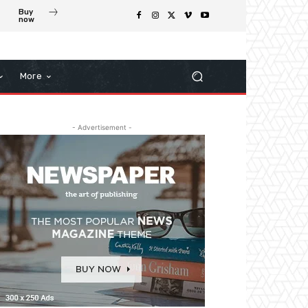
Buy
now
More
- Advertisement -