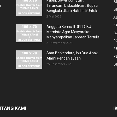
Pabrik Sawit Curi Start
B
p
Terancam Diskualifikasi, Bupati
B
Bengkulu Utara Hati-hati Untuk...
2 Mei 2025
A
K
Anggota Komisi II DPRD-BU
Meminta Agar Masyarakat
D
Menyampaikan Laporan Tertulis
P
21 November 2023
P
Saat Berkendara, Ibu Dua Anak
P
Alami Penganiayaan
B
25 Desember 2023
NTANG KAMI
I