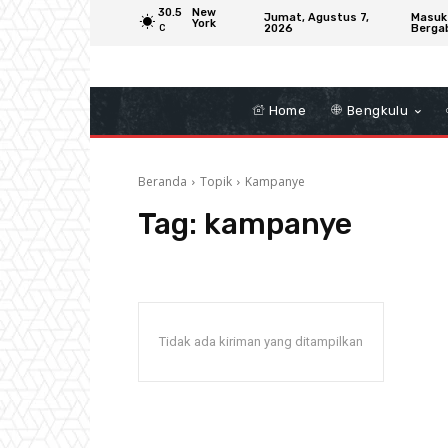
30.5
New
Jumat, Agustus 7,
Masuk
York
2026
Berga
C
Home
Bengkulu
Beranda
Topik
Kampanye
Tag:
kampanye
Tidak ada kiriman yang ditampilkan