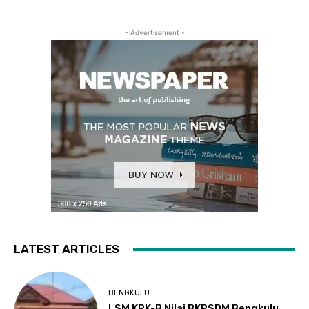
- Advertisement -
LATEST ARTICLES
BENGKULU
LSM KPK-B Nilai BKPSDM Bengkulu