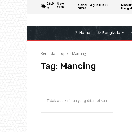
26.9
New
Sabtu, Agustus 8,
Masuk
York
2026
Berga
C
Home
Bengkulu
Beranda
Topik
Mancing
Tag:
Mancing
Tidak ada kiriman yang ditampilkan