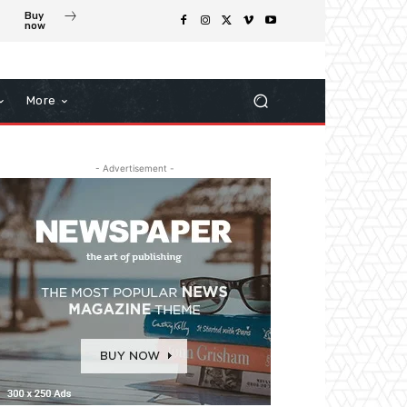
Buy
now
More
- Advertisement -