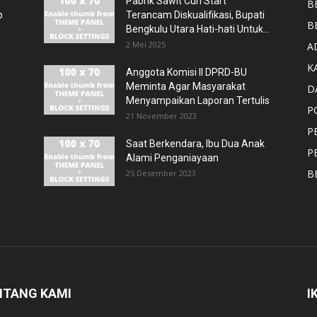
Pabrik Sawit Curi Start
B
p
Terancam Diskualifikasi, Bupati
B
Bengkulu Utara Hati-hati Untuk...
2 Mei 2025
A
K
Anggota Komisi II DPRD-BU
Meminta Agar Masyarakat
D
Menyampaikan Laporan Tertulis
P
21 November 2023
P
Saat Berkendara, Ibu Dua Anak
P
Alami Penganiayaan
B
25 Desember 2023
NTANG KAMI
I