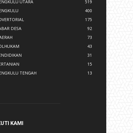
ENGKULU UTARA
519
ENGKULU
400
DVERTORIAL
175
ABAR DESA
92
AERAH
73
OLHUKAM
43
ENDIDIKAN
31
ERTANIAN
15
ENGKULU TENGAH
13
KUTI KAMI