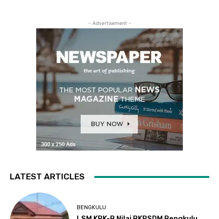
- Advertisement -
LATEST ARTICLES
BENGKULU
LSM KPK-B Nilai BKPSDM Bengkulu