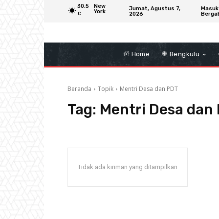
30.5
New
Jumat, Agustus 7,
Masuk
York
2026
Berga
C
Home
Bengkulu
Beranda
Topik
Mentri Desa dan PDT
Tag:
Mentri Desa dan
Tidak ada kiriman yang ditampilkan