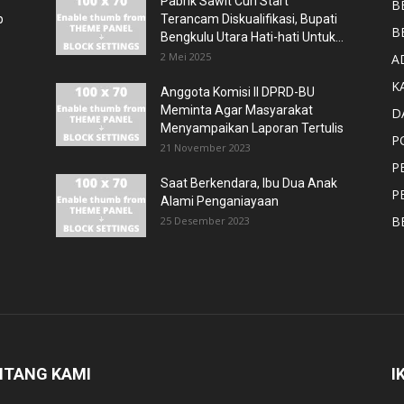
Pabrik Sawit Curi Start
B
p
Terancam Diskualifikasi, Bupati
B
Bengkulu Utara Hati-hati Untuk...
2 Mei 2025
A
K
Anggota Komisi II DPRD-BU
Meminta Agar Masyarakat
D
Menyampaikan Laporan Tertulis
P
21 November 2023
P
Saat Berkendara, Ibu Dua Anak
P
Alami Penganiayaan
B
25 Desember 2023
NTANG KAMI
I