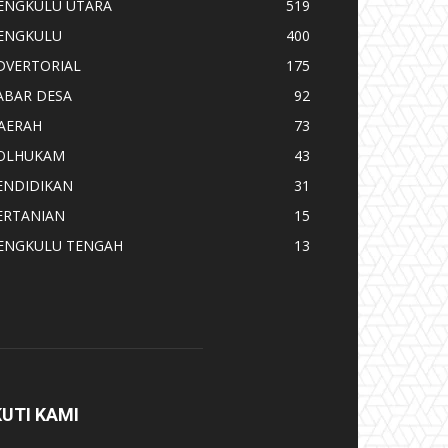
ENGKULU UTARA
519
ENGKULU
400
DVERTORIAL
175
ABAR DESA
92
AERAH
73
OLHUKAM
43
ENDIDIKAN
31
ERTANIAN
15
ENGKULU TENGAH
13
KUTI KAMI