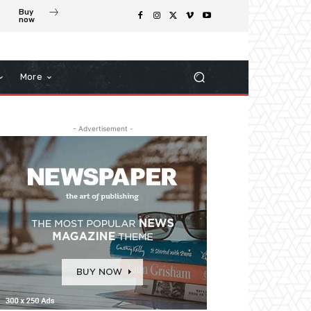
Buy
now
More
- Advertisement -