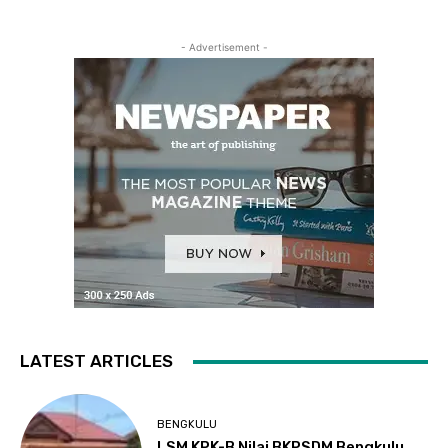
- Advertisement -
LATEST ARTICLES
BENGKULU
LSM KPK-B Nilai BKPSDM Bengkulu