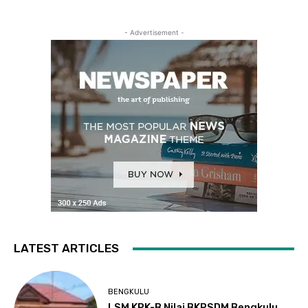
- Advertisement -
LATEST ARTICLES
BENGKULU
LSM KPK-B Nilai BKPSDM Bengkulu