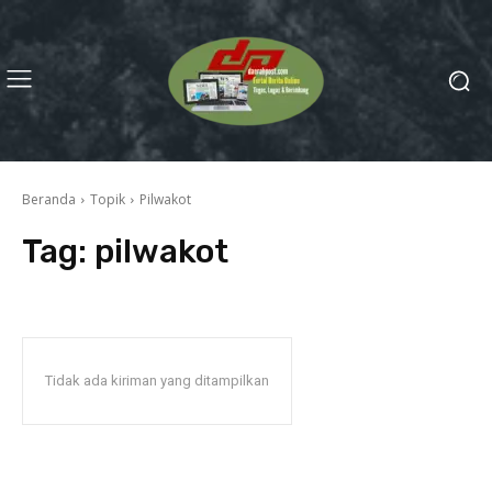
Beranda
Topik
Pilwakot
Tag:
pilwakot
Tidak ada kiriman yang ditampilkan