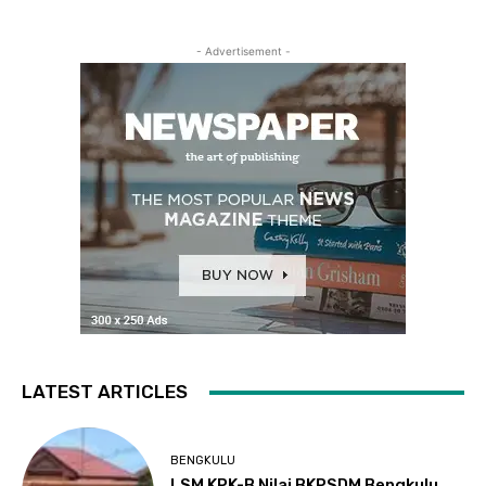
- Advertisement -
LATEST ARTICLES
BENGKULU
LSM KPK-B Nilai BKPSDM Bengkulu