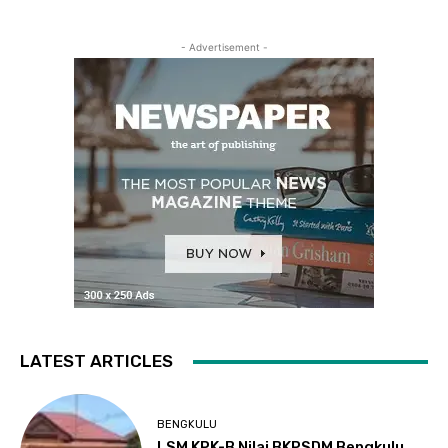
- Advertisement -
LATEST ARTICLES
BENGKULU
LSM KPK-B Nilai BKPSDM Bengkulu