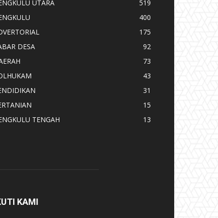
ENGKULU UTARA
519
ENGKULU
400
DVERTORIAL
175
ABAR DESA
92
AERAH
73
OLHUKAM
43
ENDIDIKAN
31
ERTANIAN
15
ENGKULU TENGAH
13
KUTI KAMI