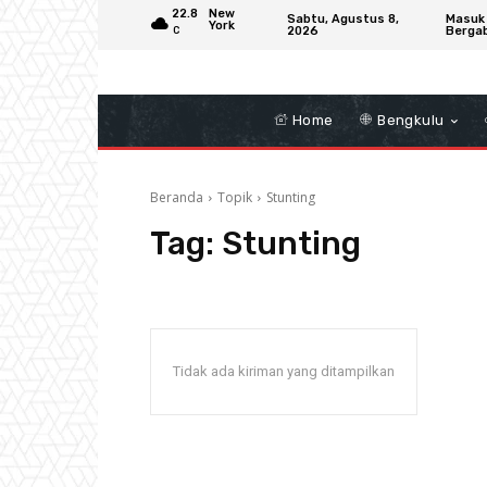
22.8
New
Sabtu, Agustus 8,
Masuk
York
2026
Berga
C
Home
Bengkulu
Beranda
Topik
Stunting
Tag:
Stunting
Tidak ada kiriman yang ditampilkan