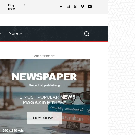
Buy
now
More
- Advertisement -