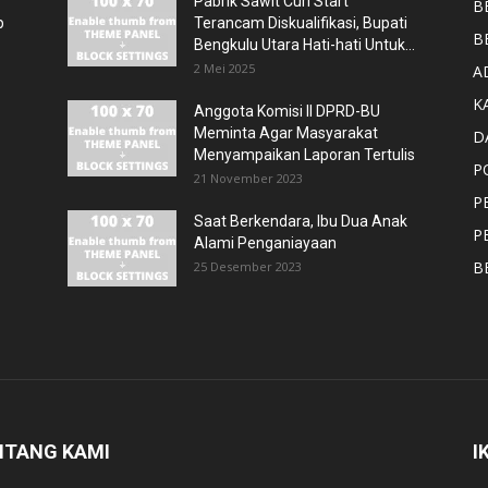
Pabrik Sawit Curi Start
B
p
Terancam Diskualifikasi, Bupati
B
Bengkulu Utara Hati-hati Untuk...
2 Mei 2025
A
K
Anggota Komisi II DPRD-BU
Meminta Agar Masyarakat
D
Menyampaikan Laporan Tertulis
P
21 November 2023
P
Saat Berkendara, Ibu Dua Anak
P
Alami Penganiayaan
B
25 Desember 2023
NTANG KAMI
I