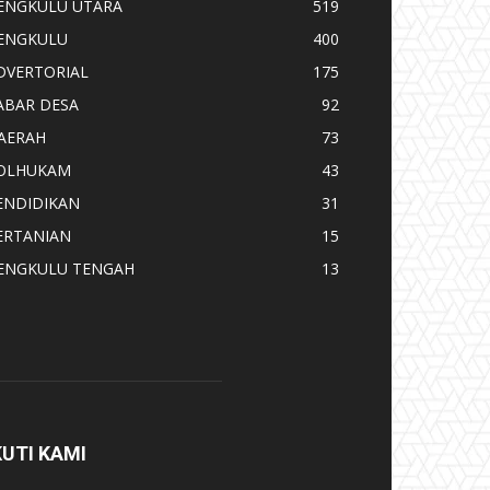
ENGKULU UTARA
519
ENGKULU
400
DVERTORIAL
175
ABAR DESA
92
AERAH
73
OLHUKAM
43
ENDIDIKAN
31
ERTANIAN
15
ENGKULU TENGAH
13
KUTI KAMI