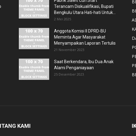
Pabrik Sawit Curi Start
B
p
Terancam Diskualifikasi, Bupati
B
Bengkulu Utara Hati-hati Untuk...
2 Mei 2025
A
K
Anggota Komisi II DPRD-BU
Meminta Agar Masyarakat
D
Menyampaikan Laporan Tertulis
P
21 November 2023
P
Saat Berkendara, Ibu Dua Anak
P
Alami Penganiayaan
B
25 Desember 2023
NTANG KAMI
I