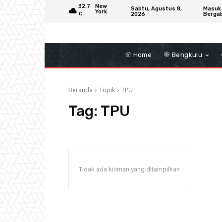
32.7
New
Sabtu, Agustus 8,
Masuk
York
2026
Berga
C
Home
Bengkulu
Beranda
Topik
TPU
Tag:
TPU
Tidak ada kiriman yang ditampilkan