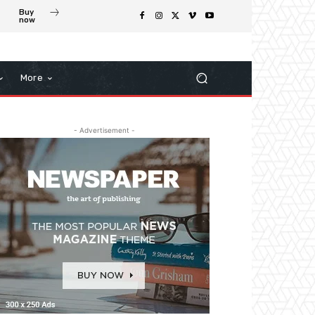
Buy
now
More
- Advertisement -