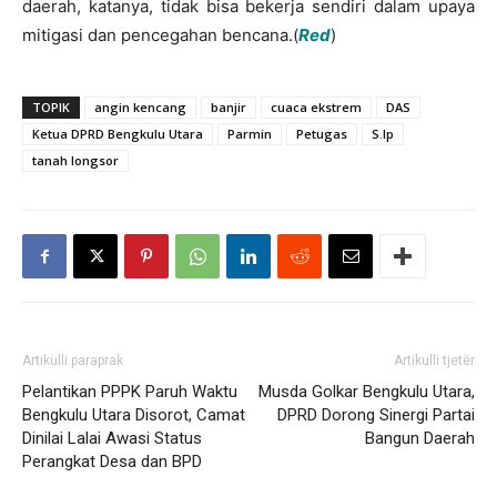
daerah, katanya, tidak bisa bekerja sendiri dalam upaya
mitigasi dan pencegahan bencana.(
Red
)
TOPIK
angin kencang
banjir
cuaca ekstrem
DAS
Ketua DPRD Bengkulu Utara
Parmin
Petugas
S.Ip
tanah longsor
Artikulli paraprak
Artikulli tjetër
Pelantikan PPPK Paruh Waktu
Musda Golkar Bengkulu Utara,
Bengkulu Utara Disorot, Camat
DPRD Dorong Sinergi Partai
Dinilai Lalai Awasi Status
Bangun Daerah
Perangkat Desa dan BPD