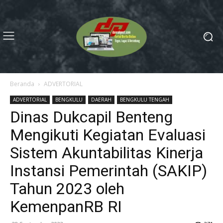
Beranda
ADVERTORIAL
ADVERTORIAL
BENGKULU
DAERAH
BENGKULU TENGAH
Dinas Dukcapil Benteng
Mengikuti Kegiatan Evaluasi
Sistem Akuntabilitas Kinerja
Instansi Pemerintah (SAKIP)
Tahun 2023 oleh
KemenpanRB RI