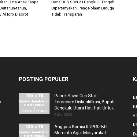
akan Data Anak Tanpa
Dana BOS SDN 21 Bengkulu Tengah
Bertahun-tahun,
Dipertanyakan, Pengelolaan Diduga
 Al Iqro Disorot
Tidak Transparan
POSTING POPULER
K
Pabrik Sawit Curi Start
B
p
Terancam Diskualifikasi, Bupati
B
Bengkulu Utara Hati-hati Untuk...
2 Mei 2025
A
K
Anggota Komisi II DPRD-BU
Meminta Agar Masyarakat
D