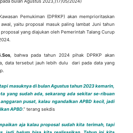
a pada bulan Agustus 2023,(17/05/2024)
 Kawasan Pemukiman (DPRKP) akan memprioritaskan
 awal, yaitu proposal masuk paling lambat Juni tahun
u proposal yang diajukan oleh Pemerintah Talang Curup
2024.
S.Sos
, bahwa pada tahun 2024 pihak DPRKP akan
 data tersebut jauh lebih dulu dari pada data yang
p.
tapi masuknya di bulan Agustus tahun 2023 kemarin,
data yang sudah ada, sekarang ada sekitar se-ribuan
i anggaran pusat, kalau ngandalkan APBD kecil, jadi
alkan APBD
.” terang sekdis
paikan aja kalau proposal sudah kita terimah, tapi
 jadi belum bisa kita realisasikan. Tahun ini kita