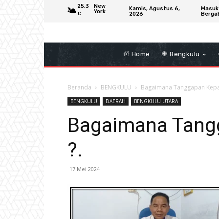
25.3
New
Kamis, Agustus 6,
Masuk
York
2026
Berga
C
Home
Bengkulu
Beranda
BENGKULU
Bagaimana Tanggapan Kepal
BENGKULU
DAERAH
BENGKULU UTARA
Bagaimana Tang
?.
17 Mei 2024