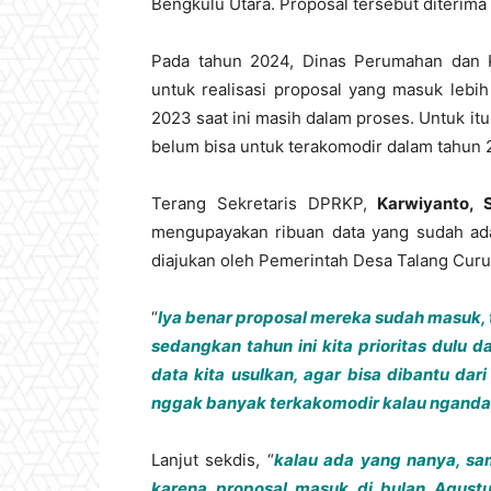
Bengkulu Utara. Proposal tersebut diterim
Pada tahun 2024, Dinas Perumahan dan
untuk realisasi proposal yang masuk lebih
2023 saat ini masih dalam proses. Untuk it
belum bisa untuk terakomodir dalam tahun 
Terang Sekretaris DPRKP,
Karwiyanto, 
mengupayakan ribuan data yang sudah ada,
diajukan oleh Pemerintah Desa Talang Curu
“
Iya benar proposal mereka sudah masuk, 
sedangkan tahun ini kita prioritas dulu 
data kita usulkan, agar bisa dibantu dar
nggak banyak terkakomodir kalau ngand
Lanjut sekdis, “
kalau ada yang nanya, sam
karena proposal masuk di bulan Agustus,