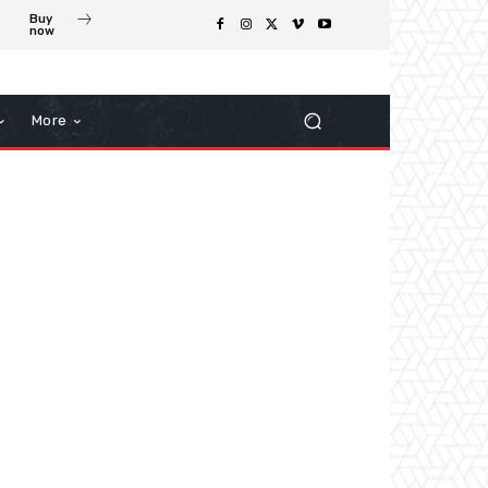
Buy
now
More