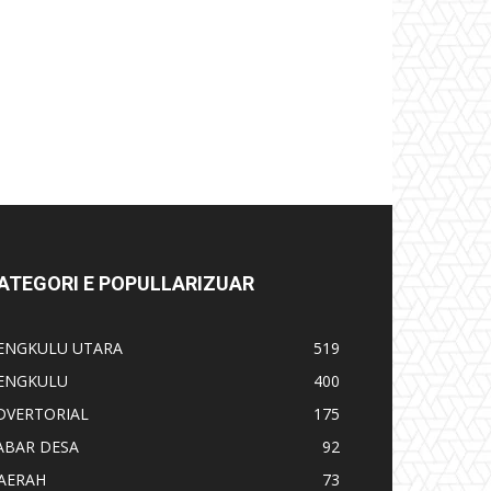
ATEGORI E POPULLARIZUAR
ENGKULU UTARA
519
ENGKULU
400
DVERTORIAL
175
ABAR DESA
92
AERAH
73