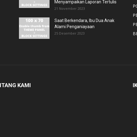
Menyampaikan Laporan Tertulis
P
21 November 2023
P
Saat Berkendara, Ibu Dua Anak
P
Alami Penganiayaan
B
25 Desember 2023
NTANG KAMI
I