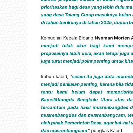
prioritaskan bagi desa yang lebih dulu ma
yang desa Talang Curup masuknya bulan
di tahun berikunya di tahun 2025, itupun 
Kemudian Kepala Bidang
Nyoman Morten A
menjadi tolak ukur bagi kami memper
proposalnya lebih dulu, akan tetapi juga 
juga turut menjadi point penting untuk kita
Imbuh kabid, “
selain itu juga data mure
menjadi penilaian penting, karena bila 
tentu kami belum dapat mempriorita
Bapellitbangda Bengkulu Utara atas d
tercamtum pada hasil musrenbangdes d
musrenbangdes dan musrenbangcam, tentu 
oleh pihak Pemerintah Desa, agar hal-hal
dan musrenbangcam
.” pungkas Kabid