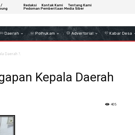
 /
Redaksi
Kontak Kami
Tentang Kami
bung
Pedoman Pemberitaan Media Siber
Daerah
Polhukam
Advertorial
Kabar Desa
a Daerah ?.
gapan Kepala Daerah
405