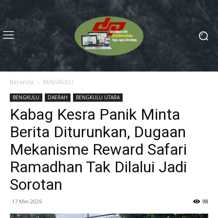
Beranda
BENGKULU
BENGKULU
DAERAH
BENGKULU UTARA
Kabag Kesra Panik Minta
Berita Diturunkan, Dugaan
Mekanisme Reward Safari
Ramadhan Tak Dilalui Jadi
Sorotan
17 Mei 2026
98