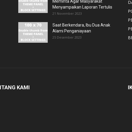
Meminta Agar Masyarakat
D
Menyampaikan Laporan Tertulis
P
21 November 2023
P
Saat Berkendara, Ibu Dua Anak
P
Alami Penganiayaan
B
25 Desember 2023
NTANG KAMI
I