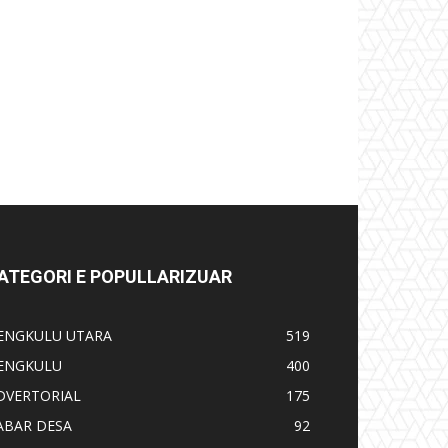
ATEGORI E POPULLARIZUAR
ENGKULU UTARA
519
ENGKULU
400
DVERTORIAL
175
ABAR DESA
92