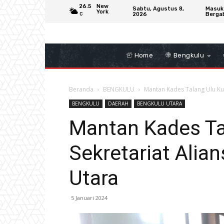
26.5
New
Sabtu, Agustus 8,
Masuk
York
2026
Berga
C
Home
Bengkulu
Beranda
BENGKULU
Mantan Kades Talang Ulu Kun
BENGKULU
DAERAH
BENGKULU UTARA
Mantan Kades Ta
Sekretariat Alia
Utara
5 Januari 2024