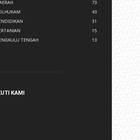
AERAH
73
OLHUKAM
43
ENDIDIKAN
31
ERTANIAN
15
ENGKULU TENGAH
13
KUTI KAMI