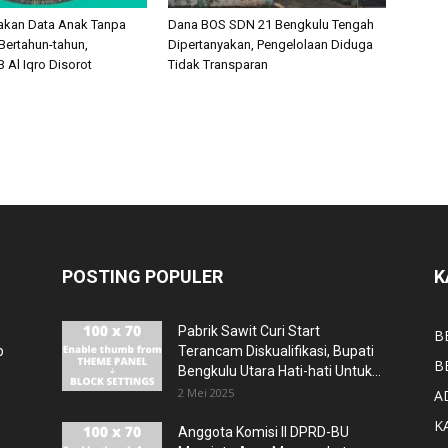
akan Data Anak Tanpa
Dana BOS SDN 21 Bengkulu Tengah
Bertahun-tahun,
Dipertanyakan, Pengelolaan Diduga
 Al Iqro Disorot
Tidak Transparan
POSTING POPULER
K
Pabrik Sawit Curi Start
B
p
Terancam Diskualifikasi, Bupati
B
Bengkulu Utara Hati-hati Untuk...
2 Mei 2025
A
K
Anggota Komisi II DPRD-BU