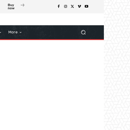
Buy
now
More