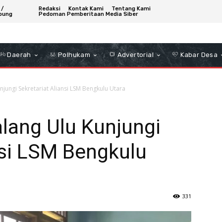
 /
Redaksi
Kontak Kami
Tentang Kami
bung
Pedoman Pemberitaan Media Siber
Daerah
Polhukam
Advertorial
Kabar Desa
jungi Sekretariat Aliansi LSM Bengkulu Utara
lang Ulu Kunjungi
nsi LSM Bengkulu
331