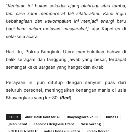
“
Kegiatan ini bukan sekadar ajang olahraga atau lomba,
tapi cara kami mempererat tali silaturahmi. Kami ingin
kebahagiaan dan kekompakan ini menjadi energi baru
bagi kami dalam melayani masyarakat
,” ujar Kapolres di
sela-sela acara.
Hari itu, Polres Bengkulu Utara membuktikan bahwa di
balik seragam dan tanggung jawab yang besar, terdapat
semangat kekeluargaan yang hangat dan akrab.
Perayaan ini pun ditutup dengan senyum puas dari
seluruh personel, meninggalkan kenangan manis di usia
Bhayangkara yang ke-80. (
Red
)
TOPIK
AKBP Bakti Kautsar Ali
Bhayangkara ke-80
Humas l
Jalan Sehat
Kapolres Bengkulu Utara
Nasi Goreng
POLDA BENGKULU
polres bengkulu utara
Polsek Kerkap