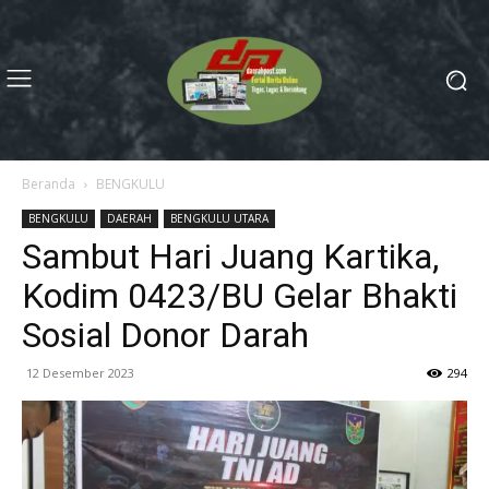
Beranda
BENGKULU
BENGKULU
DAERAH
BENGKULU UTARA
Sambut Hari Juang Kartika,
Kodim 0423/BU Gelar Bhakti
Sosial Donor Darah
12 Desember 2023
294