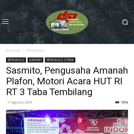
Beranda
BENGKULU
BENGKULU
DAERAH
BENGKULU UTARA
Sasmito, Pengusaha Amanah
Plafon, Motori Acara HUT RI
RT 3 Taba Tembilang
17 Agustus 2024
1096