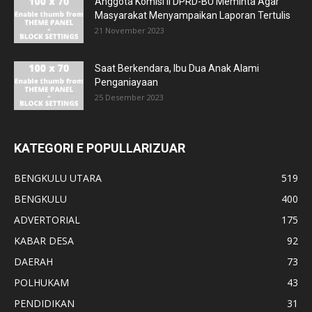
Anggota Komisi II DPRD-BU Meminta Agar
Masyarakat Menyampaikan Laporan Tertulis
21 November 2023
Saat Berkendara, Ibu Dua Anak Alami
Penganiayaan
25 Desember 2023
KATEGORI E POPULLARIZUAR
BENGKULU UTARA
519
BENGKULU
400
ADVERTORIAL
175
KABAR DESA
92
DAERAH
73
POLHUKAM
43
PENDIDIKAN
31