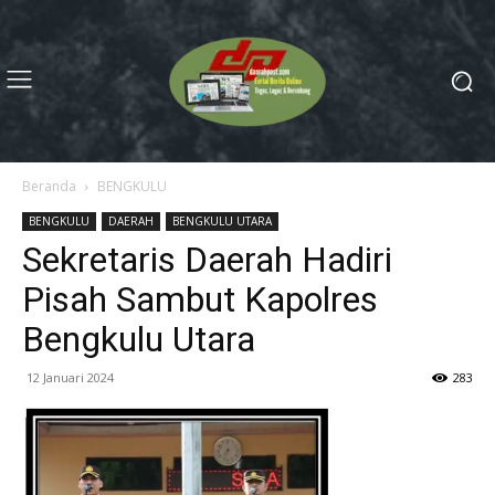
Beranda
BENGKULU
BENGKULU
DAERAH
BENGKULU UTARA
Sekretaris Daerah Hadiri
Pisah Sambut Kapolres
Bengkulu Utara
12 Januari 2024
283