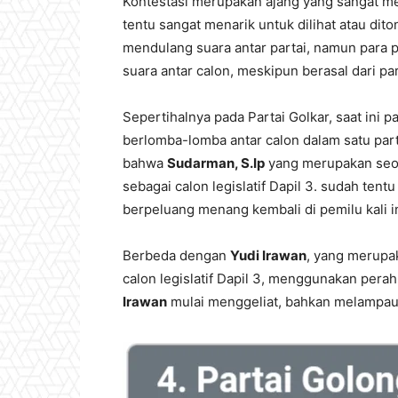
Kontestasi merupakan ajang yang sangat me
tentu sangat menarik untuk dilihat atau di
mendulang suara antar partai, namun para
suara antar calon, meskipun berasal dari pa
Sepertihalnya pada Partai Golkar, saat ini par
berlomba-lomba antar calon dalam satu part
bahwa
Sudarman, S.Ip
yang merupakan seor
sebagai calon legislatif Dapil 3. sudah tent
berpeluang menang kembali di pemilu kali in
Berbeda dengan
Yudi Irawan
, yang merupa
calon legislatif Dapil 3, menggunakan perahu
Irawan
mulai menggeliat, bahkan melampau