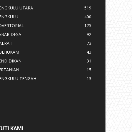
ENGKULU UTARA
519
ENGKULU
400
DVERTORIAL
175
ABAR DESA
92
AERAH
73
OLHUKAM
43
ENDIDIKAN
31
ERTANIAN
15
ENGKULU TENGAH
13
KUTI KAMI