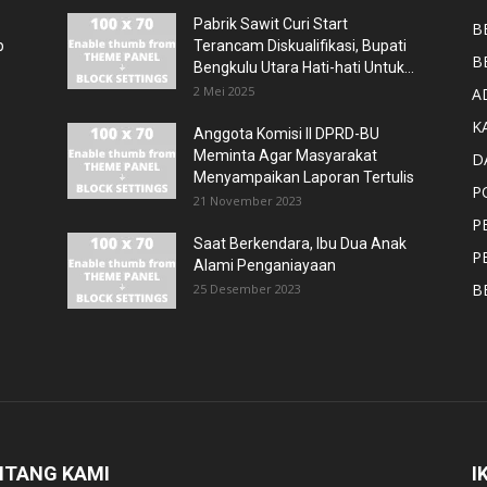
Pabrik Sawit Curi Start
B
p
Terancam Diskualifikasi, Bupati
B
Bengkulu Utara Hati-hati Untuk...
2 Mei 2025
A
K
Anggota Komisi II DPRD-BU
Meminta Agar Masyarakat
D
Menyampaikan Laporan Tertulis
P
21 November 2023
P
Saat Berkendara, Ibu Dua Anak
P
Alami Penganiayaan
B
25 Desember 2023
NTANG KAMI
I