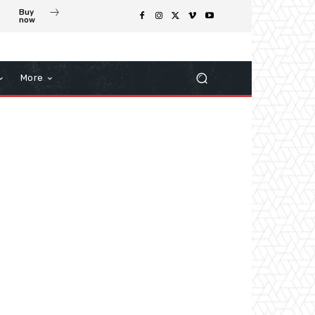
Buy
now
More