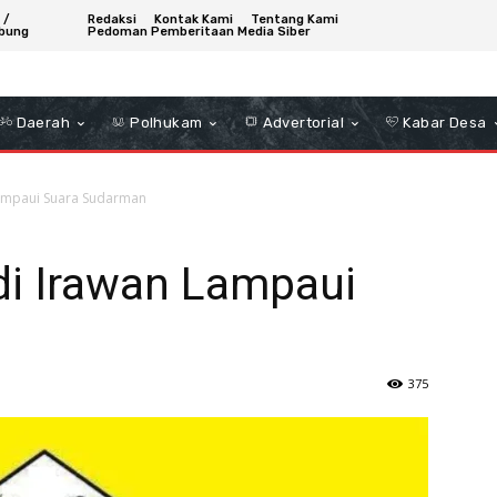
 /
Redaksi
Kontak Kami
Tentang Kami
bung
Pedoman Pemberitaan Media Siber
Daerah
Polhukam
Advertorial
Kabar Desa
ampaui Suara Sudarman
i Irawan Lampaui
375