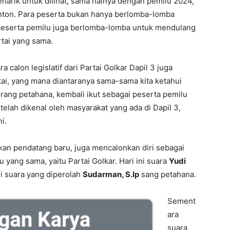
narik untuk dilihat, sama halnya dengan pemilu 2024,
tonton. Para peserta bukan hanya berlomba-lomba
 peserta pemilu juga berlomba-lomba untuk mendulang
rtai yang sama.
a calon legislatif dari Partai Golkar Dapil 3 juga
ai, yang mana diantaranya sama-sama kita ketahui
ang petahana, kembali ikut sebagai peserta pemilu
u telah dikenal oleh masyarakat yang ada di Dapil 3,
i.
kan pendatang baru, juga mencalonkan diri sebagai
 yang sama, yaitu Partai Golkar. Hari ini suara
Yudi
i suara yang diperolah
Sudarman, S.Ip
sang petahana.
Sement
ara
suara