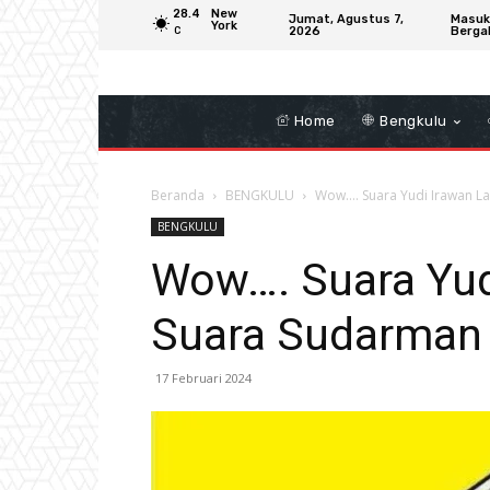
28.4
New
Jumat, Agustus 7,
Masuk
York
2026
Berga
C
Home
Bengkulu
Beranda
BENGKULU
Wow…. Suara Yudi Irawan L
BENGKULU
Wow…. Suara Yud
Suara Sudarman
17 Februari 2024