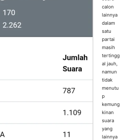
calon
lainnya
dalam
satu
partai
masih
tertingg
al jauh,
namun
tidak
menutu
p
kemung
kinan
suara
yang
lainnya