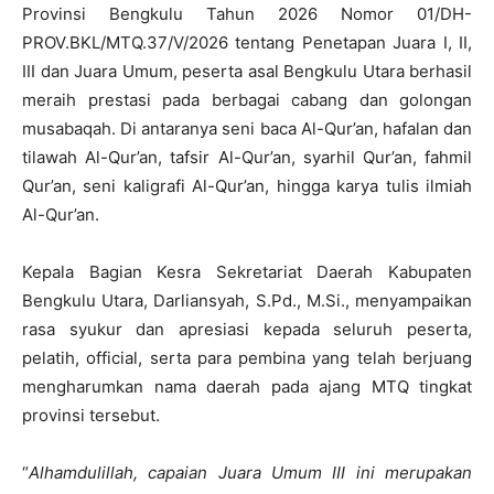
Provinsi Bengkulu Tahun 2026 Nomor 01/DH-
PROV.BKL/MTQ.37/V/2026 tentang Penetapan Juara I, II,
III dan Juara Umum, peserta asal Bengkulu Utara berhasil
meraih prestasi pada berbagai cabang dan golongan
musabaqah. Di antaranya seni baca Al-Qur’an, hafalan dan
tilawah Al-Qur’an, tafsir Al-Qur’an, syarhil Qur’an, fahmil
Qur’an, seni kaligrafi Al-Qur’an, hingga karya tulis ilmiah
Al-Qur’an.
Kepala Bagian Kesra Sekretariat Daerah Kabupaten
Bengkulu Utara, Darliansyah, S.Pd., M.Si., menyampaikan
rasa syukur dan apresiasi kepada seluruh peserta,
pelatih, official, serta para pembina yang telah berjuang
mengharumkan nama daerah pada ajang MTQ tingkat
provinsi tersebut.
“
Alhamdulillah, capaian Juara Umum III ini merupakan