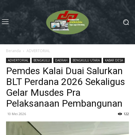
Beranda
ADVERTORIAL
ADVERTORIAL
BENGKULU
DAERAH
BENGKULU UTARA
KABAR DESA
Pemdes Kalai Duai Salurkan
BLT Perdana 2026 Sekaligus
Gelar Musdes Pra
Pelaksanaan Pembangunan
10 Mei 2026
122