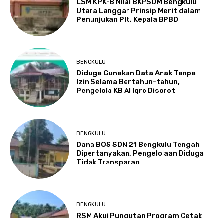
LSM KPK-B Nilai BKPSDM Bengkulu
Utara Langgar Prinsip Merit dalam
Penunjukan Plt. Kepala BPBD
BENGKULU
Diduga Gunakan Data Anak Tanpa
Izin Selama Bertahun-tahun,
Pengelola KB Al Iqro Disorot
BENGKULU
Dana BOS SDN 21 Bengkulu Tengah
Dipertanyakan, Pengelolaan Diduga
Tidak Transparan
BENGKULU
RSM Akui Pungutan Program Cetak