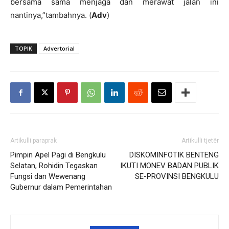
bersama sama menjaga dan merawat jalan ini
nantinya,”tambahnya. (
Adv
)
TOPIK
Advertorial
Artikulli paraprak
Artikulli tjetër
Pimpin Apel Pagi di Bengkulu
DISKOMINFOTIK BENTENG
Selatan, Rohidin Tegaskan
IKUTI MONEV BADAN PUBLIK
Fungsi dan Wewenang
SE-PROVINSI BENGKULU
Gubernur dalam Pemerintahan